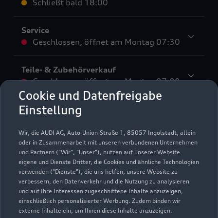
Schließt bald
18:00
Service
Geschlossen
,
öffnet am
Montag 07:30
Teile- & Zubehörverkauf
Geschlossen
,
öffnet am
Montag 07:00
Cookie und Datenfreigabe
Einstellung
Bitte beachten Sie, dass außerhalb der gesetzlichen
Öffnungszeiten keine Beratung, kein Verkauf und keine
Probefahrt erfolgen kann.
Wir, die AUDI AG, Auto-Union-Straße 1, 85057 Ingolstadt, allein
oder in Zusammenarbeit mit unseren verbundenen Unternehmen
und Partnern ("Wir", "Unser"), nutzen auf unserer Website
eigene und Dienste Dritter, die Cookies und ähnliche Technologien
verwenden ("Dienste"), die uns helfen, unsere Website zu
verbessern, den Datenverkehr und die Nutzung zu analysieren
und auf Ihre Interessen zugeschnittene Inhalte anzuzeigen,
einschließlich personalisierter Werbung. Zudem binden wir
externe Inhalte ein, um Ihnen diese Inhalte anzuzeigen.