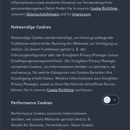
Informationen sowie konkrete Hinweise zur Verwendung Ihrer
Zu den Rädern
personenbezogenen Daten finden Sie in unserer
Cookie Richtlinie
,
unserem
Datenschutzhinweis
und im
Impressum
.
Notwendige Cookies
Zurück nach oben
Notwendige Cookies werden benötigt, um Ihnen grundlegende
Funktionen während der Nutzung der Webseite zur Verfügung zu
Modelle
stellen. Zu diesen Funktionen gehört z. B. der
Fahrzeugkonfigurator oder der Ensighten Privacy Manager (unser
Einwilligungsmanagementtool). Der Ensighten Privacy Manager
Kaufen & leasen
Alle Modelle
verwendet Cookies, um Informationen darüber zu speichern, ob
und wenn ja, für welche Kategorien von Cookies Benutzer ihre
Modelle vergleichen
Einwilligung erteilt haben. Weitere Informationen zum Ensighten
Service & Zubehör
Neuwagensuche
Privacy Manager, sowie zu Ihren Rechten als betroffene Person
Elektromodelle
können Sie in unserer
Cookie Richtlinie
nachlesen.
Gebrauchtwagensuche
Support
Saisonale Angebote
Plug-in-Hybride
Performance Cookies
Gebrauchtwagen
Audi Services
Über Audi
Performance Cookies sammeln Informationen
Kundenservice
Finanzierung
darüber, wie unsere Webseite genutzt wird (z. B.
Garantie
Anzahl der Besuche, Verweildauer). Diese Cookies
Händlersuche
Aktionen & Angebote