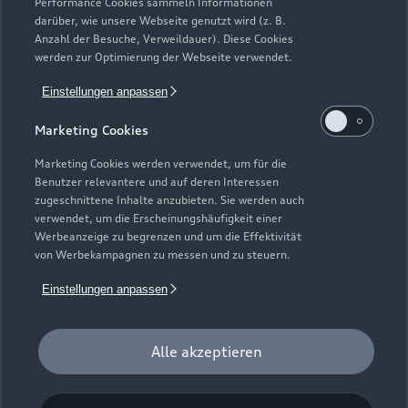
Service & Zubehör
Performance Cookies sammeln Informationen
Neuwagensuche
darüber, wie unsere Webseite genutzt wird (z. B.
Elektromodelle
Anzahl der Besuche, Verweildauer). Diese Cookies
Gebrauchtwagensuche
Support
werden zur Optimierung der Webseite verwendet.
Saisonale Angebote
Plug-in-Hybride
Gebrauchtwagen
Einstellungen anpassen
Audi Services
Über Audi
Kundenservice
Finanzierung
Marketing Cookies
Garantie
Händlersuche
Aktionen & Angebote
Unternehmen
Marketing Cookies werden verwendet, um für die
Audi digital services
Benutzer relevantere und auf deren Interessen
Audi Code
Geschäftskunden
Karriere
zugeschnittene Inhalte anzubieten. Sie werden auch
myAudi
verwendet, um die Erscheinungshäufigkeit einer
Häufige Fragen (FAQ)
Investor Relations
Werbeanzeige zu begrenzen und um die Effektivität
© 2026 AUDI AG. Alle Rechte vorbehalten
von Werbekampagnen zu messen und zu steuern.
Audi Online Beratung
Presse & Media Center
Impressum
Rechtliches
Hinweisgebersystem
Einstellungen anpassen
Online-Terminvereinbarung
Datenschutz
Datenschutzinformation
Cookie-Einstellungen
Servicekontakt
Cookie-Richtlinie
Barrierefreiheit
Audi erleben
Alle akzeptieren
Digital Services Act
EU Data Act
Bordbuch & Bedienungsanleitungen
Newsletter
Verträge kündigen