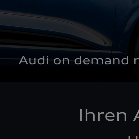
Audi on demand r
Ihren 
u