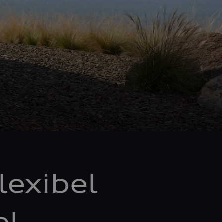
lexibel
el