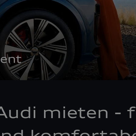
ent
Audi mieten - f
nd komfortab