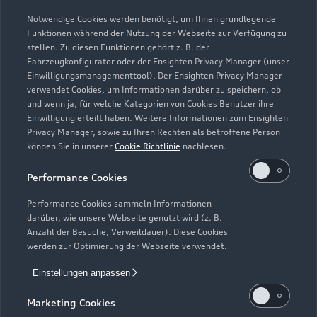
Probefahrt erfolgen kann.
Notwendige Cookies werden benötigt, um Ihnen grundlegende
Funktionen während der Nutzung der Webseite zur Verfügung zu
stellen. Zu diesen Funktionen gehört z. B. der
Fahrzeugkonfigurator oder der Ensighten Privacy Manager (unser
Einwilligungsmanagementtool). Der Ensighten Privacy Manager
Zurück nach oben
verwendet Cookies, um Informationen darüber zu speichern, ob
und wenn ja, für welche Kategorien von Cookies Benutzer ihre
Einwilligung erteilt haben. Weitere Informationen zum Ensighten
Modelle
Privacy Manager, sowie zu Ihren Rechten als betroffene Person
können Sie in unserer
Cookie Richtlinie
nachlesen.
Kaufen & leasen
Alle Modelle
Performance Cookies
Modelle vergleichen
Service & Zubehör
Performance Cookies sammeln Informationen
Neuwagensuche
darüber, wie unsere Webseite genutzt wird (z. B.
Elektromodelle
Anzahl der Besuche, Verweildauer). Diese Cookies
Gebrauchtwagensuche
Support
werden zur Optimierung der Webseite verwendet.
Saisonale Angebote
Plug-in-Hybride
Gebrauchtwagen
Einstellungen anpassen
Audi Services
Über Audi
Kundenservice
Finanzierung
Marketing Cookies
Garantie
Händlersuche