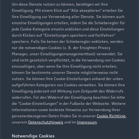
Um diese Dienste nutzen zu können, benötigen wir Ihre
Einwilligung. Mit einem Klick auf "Alle akzeptieren" erteilen Sie
Ihre Einwilligung zur Verwendung aller Dienste. Sie können auch
einzelne Einwilligungen erteilen, indem Sie die Schieberegler für
Öffnungszeiten
jede Cookie-Kategorie einzeln anklicken und diese Einstellungen
durch Klicken auf "Einstellungen speichern und fortfahren"
speichern. Falls Sie keinen der Schieberegler anklicken, werden
nur die notwendigen Cookies (z. B. der Ensighten Privacy
Verkauf
Manager, unser Einwilligungsmanagementtool) verwendet. Sie
Geschlossen
,
öffnet am
Montag 08:00
sind nicht gesetzlich verpflichtet, in die Verwendung von Cookies
einzuwilligen, aber wenn Sie Ihre Einwilligung nicht erteilen,
können Sie bestimmte unserer Dienste möglicherweise nicht
Service
nutzen. Sie können Ihre Cookie-Einstellungen anhand der unten
Geschlossen
,
öffnet am
Montag 07:30
aufgeführten Kategorien von Cookies verwalten. Sie können Ihre
Einwilligung jederzeit mit Wirkung zum Zeitpunkt des Widerrufs
widerrufen. Für den Widerruf der Einwilligung beachten Sie bitte
Teile- & Zubehörverkauf
die "Cookie-Einstellungen" in der Fußzeile der Webseite. Weitere
Geschlossen
,
öffnet am
Montag 07:00
Informationen sowie konkrete Hinweise zur Verwendung Ihrer
personenbezogenen Daten finden Sie in unserer
Cookie Richtlinie
,
unserem
Datenschutzhinweis
und im
Impressum
.
Bitte beachten Sie, dass außerhalb der gesetzlichen
Öffnungszeiten keine Beratung, kein Verkauf und keine
Notwendige Cookies